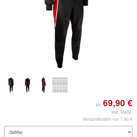
Doppelt antippen zum
vergrößern
69,90 €
ab
inkl. MwSt.
Versandkosten nur 7,90 €