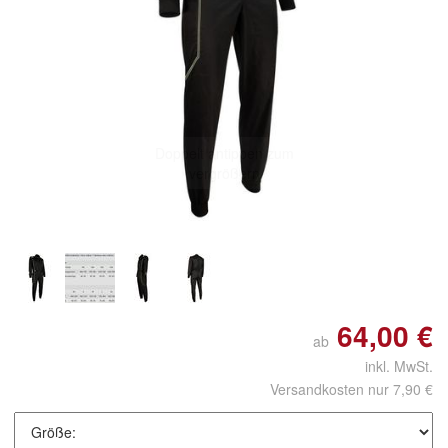
Doppelt antippen zum
vergrößern
64,00 €
ab
inkl. MwSt.
Versandkosten nur 7,90 €