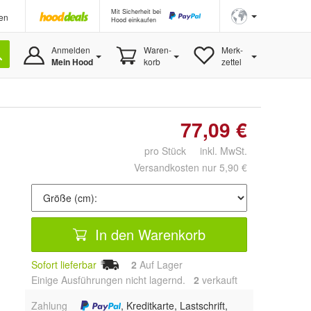
Mit Sicherheit bei
en
Hood einkaufen
Anmelden
Waren-
Merk-
Mein Hood
korb
zettel
77,09 €
pro Stück inkl. MwSt.
Versandkosten nur 5,90 €
In den Warenkorb
Sofort lieferbar
2
Auf Lager
Einige Ausführungen nicht lagernd.
2
 verkauft
Zahlung
, Kreditkarte, Lastschrift,