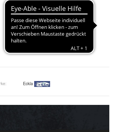
rke:
Eckla