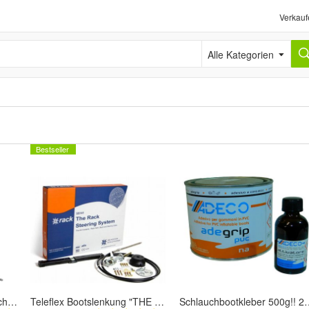
Verkauf
Alle Kategorien
Bestseller
Teleflex Fernbedienzug Schaltkabel Mercury/ Mercruiser 6-24ft Bowdenzug Schaltzug
Teleflex Bootslenkung "THE RACK" Bootssteuerung 1 Preis bis 21 Fuß Boot Yacht
Schlauchbootkleber 500g!! 2K-Kleber PVC