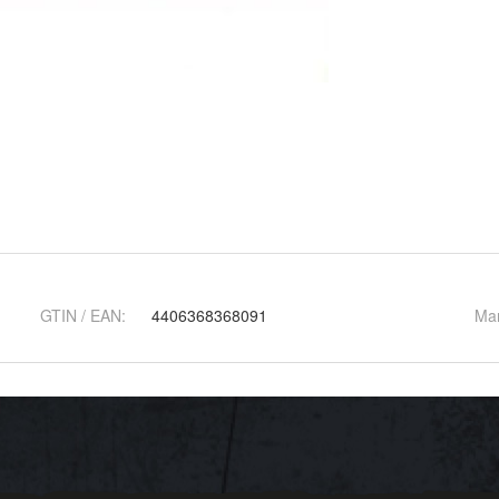
GTIN / EAN:
4406368368091
Ma