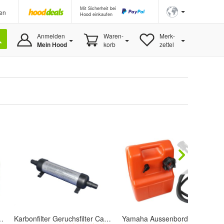
Mit Sicherheit bei
en
Hood einkaufen
Anmelden
Waren-
Merk-
Mein Hood
korb
zettel
 Kleber Material Klebestoff Schlauchboot
Karbonfilter Geruchsfilter Carbon Filter für Fäkalientank Boot Caravan NEU TOP!
Yamaha Aussenborder Benzintank 12l mit Anzeige Boots Tank Komplettset