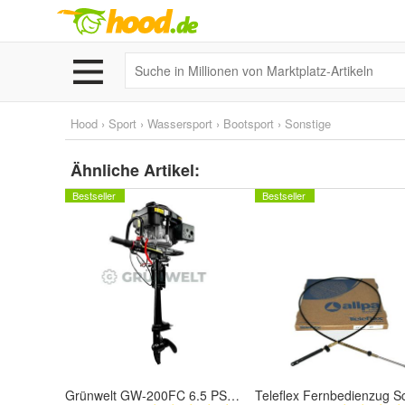
Hood
›
Sport
›
Wassersport
›
Bootsport
›
Sonstige
Ähnliche Artikel:
Bestseller
Bestseller
Grünwelt GW-200FC 6.5 PS 196ccm Außenbordmotor Außenborder Schlauchboot Angeln 2 J.G