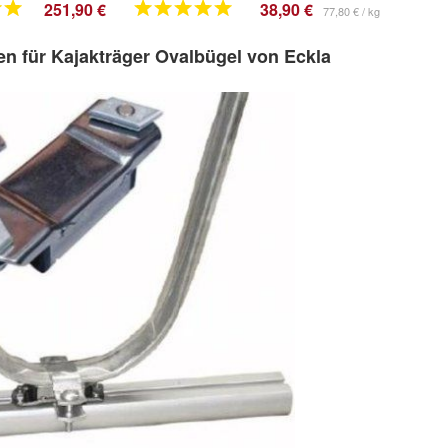
251,90 €
38,90 €
77,80 € / kg
en für Kajakträger Ovalbügel von Eckla