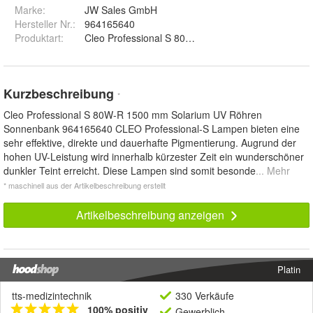
Marke:
JW Sales GmbH
Hersteller Nr.:
964165640
Produktart
:
Cleo Professional S 80W-R Solarium UV Röhren S
Kurzbeschreibung
*
Cleo Professional S 80W-R 1500 mm Solarium UV Röhren
Sonnenbank 964165640 CLEO Professional-S Lampen bieten eine
sehr effektive, direkte und dauerhafte Pigmentierung. Augrund der
hohen UV-Leistung wird innerhalb kürzester Zeit ein wunderschöner
dunkler Teint erreicht. Diese Lampen sind somit besonde
... Mehr
* maschinell aus der Artikelbeschreibung erstellt
Artikelbeschreibung anzeigen
Platin
tts-medizintechnik
330 Verkäufe
100% positiv
Gewerblich