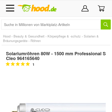
Hood
›
Beauty & Gesundheit
›
Körperpflege & -schutz
›
Solarien &
Bräunungsgeräte
›
Röhren
Solariumröhren 80W - 1500 mm Professional S
Cleo 964165640
1