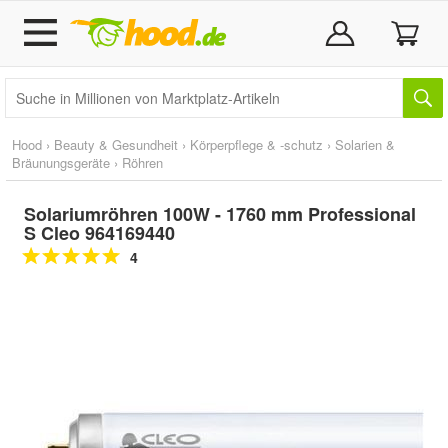
Hood
›
Beauty & Gesundheit
›
Körperpflege & -schutz
›
Solarien &
Bräunungsgeräte
›
Röhren
Solariumröhren 100W - 1760 mm Professional
S Cleo 964169440
4