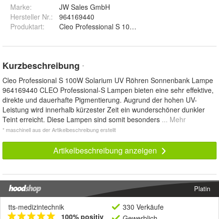
Marke:
JW Sales GmbH
Hersteller Nr.:
964169440
Produktart
:
Cleo Professional S 100W-R Solarium UV Röhren 
Kurzbeschreibung
*
Cleo Professional S 100W Solarium UV Röhren Sonnenbank Lampe
964169440 CLEO Professional-S Lampen bieten eine sehr effektive,
direkte und dauerhafte Pigmentierung. Augrund der hohen UV-
Leistung wird innerhalb kürzester Zeit ein wunderschöner dunkler
Teint erreicht. Diese Lampen sind somit besonders
... Mehr
* maschinell aus der Artikelbeschreibung erstellt
Artikelbeschreibung anzeigen
Platin
tts-medizintechnik
330 Verkäufe
100% positiv
Gewerblich