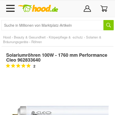
Hood
›
Beauty & Gesundheit
›
Körperpflege & -schutz
›
Solarien &
Bräunungsgeräte
›
Röhren
Solariumröhren 100W - 1760 mm Performance
Cleo 962833640
2