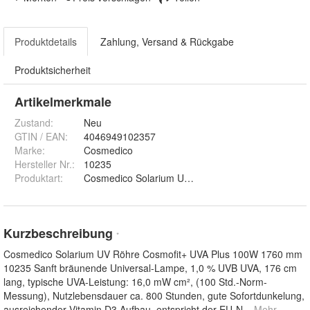
Produktdetails
Zahlung, Versand & Rückgabe
Produktsicherheit
Artikelmerkmale
Zustand:
Neu
GTIN / EAN:
4046949102357
Marke:
Cosmedico
Hersteller Nr.:
10235
Produktart
:
Cosmedico Solarium UV Röhre Cosmofit+ UVA Plus
Kurzbeschreibung
*
Cosmedico Solarium UV Röhre Cosmofit+ UVA Plus 100W 1760 mm
10235 Sanft bräunende Universal-Lampe, 1,0 % UVB UVA, 176 cm
lang, typische UVA-Leistung: 16,0 mW cm², (100 Std.-Norm-
Messung), Nutzlebensdauer ca. 800 Stunden, gute Sofortdunkelung,
ausreichender Vitamin D3 Aufbau, entspricht der EU-N
... Mehr