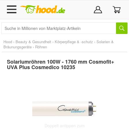
Hood
›
Beauty & Gesundheit
›
Körperpflege & -schutz
›
Solarien &
Bräunungsgeräte
›
Röhren
Solariumröhren 100W - 1760 mm Cosmofit+
UVA Plus Cosmedico 10235
Doppelt antippen zum