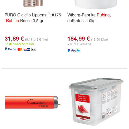
PURO Gioiello Lippenstift #175
Wiberg-Paprika
Rubino
,
-
Rubino
Rosso 3,5 gr
delikatess 10kg
31,89 €
184,99 €
(9.111,43 € / kg)
(18,50 €/kg)
Kostenloser Versand
+ 6,99 € Versand