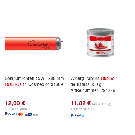
Solariumröhren 15W - 288 mm
Wiberg Paprika
Rubino
,
RUBINO
11 Cosmedico 31369
delikatess 250 g -
Artikelnummer: 294276
12,00 €
11,82 €
(43,78 € / kg)
+ 25,00 € Versand
+ 6,99 € Versand