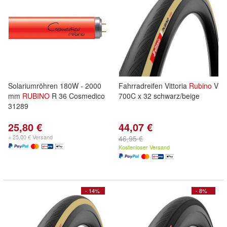
Solariumröhren 180W - 2000
Fahrradreifen Vittoria
Rubino
V
mm
RUBINO
R 36 Cosmedico
700C x 32 schwarz/beige
31289
25,80 €
44,07 €
+ 25,00 € Versand
46,95 €
Kostenloser Versand
- 14%
- 8%