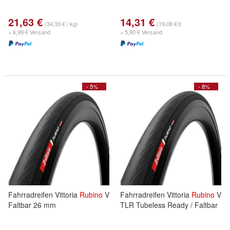
21,63 €
14,31 €
(34,33 € / kg)
(19,08 €/l)
+ 6,99 € Versand
+ 5,90 € Versand
- 5%
- 8%
Fahrradreifen Vittoria
Rubino
V
Fahrradreifen Vittoria
Rubino
V
Faltbar 26 mm
TLR Tubeless Ready / Faltbar