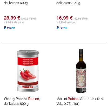
delikatess 600g
delikatess 250g
28,99 €
16,99 €
(107,37 €/kg)
(62,93 €/kg)
+ 6,99 € Versand
+ 6,99 € Versand
Wiberg Paprika
Rubino
,
Martini
Rubino
Vermouth (18 %
delikatess 600 g
Vol., 0,75 Liter)