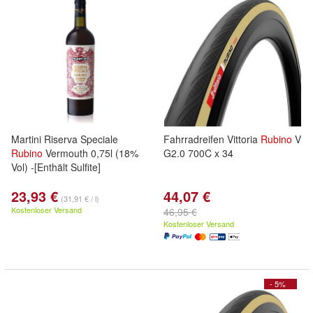
Martini Riserva Speciale
Fahrradreifen Vittoria
Rubino
V
Rubino
Vermouth 0,75l (18%
G2.0 700C x 34
Vol) -[Enthält Sulfite]
23,93 €
44,07 €
(31,91 € / l)
Kostenloser Versand
46,95 €
Kostenloser Versand
- 5%