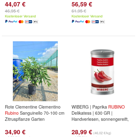
44,07 €
56,59 €
46,95 €
61,95 €
Kostenloser Versand
Kostenloser Versand
Rote Clementine Clementino
WIBERG | Paprika
RUBINO
Rubino
Sanguinello 70-100 cm
Delikatess | 630 GR |
Zitruspflanze Garten
Handverlesen, sonnengereift,
34,90 €
28,99 €
(46,02 €/kg)