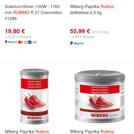
Solariumröhren 100W - 1760
Wiberg-Paprika
Rubino
,
mm
RUBINO
R 27 Cosmedico
delikatess 2,5 kg
31286
19,80 €
55,99 €
(22,40 €/kg)
+ 25,00 € Versand
+ 6,99 € Versand
Wiberg-Paprika
Rubino
,
Wiberg-Paprika
Rubino
,