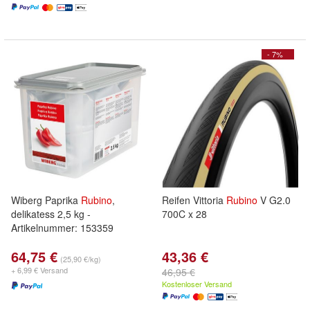
- 7%
Wiberg Paprika
Rubino
,
Reifen Vittoria
Rubino
V G2.0
delikatess 2,5 kg -
700C x 28
Artikelnummer: 153359
64,75 €
43,36 €
(25,90 €/kg)
+ 6,99 € Versand
46,95 €
Kostenloser Versand