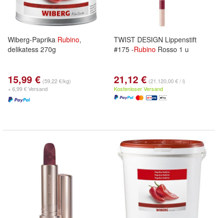
Wiberg-Paprika
Rubino
,
TWIST DESIGN Lippenstift
delikatess 270g
#175 -
Rubino
Rosso 1 u
15,99 €
21,12 €
(59,22 €/kg)
(21.120,00 € / l)
+ 6,99 € Versand
Kostenloser Versand