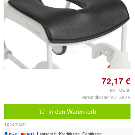
Doppelt antippen zum
vergrößern
72,17 €
inkl. MwSt.
Versandkosten nur 5,90 €
In den Warenkorb
12
 verkauft
, Lastschrift, Kreditkarte, Debitkarte,