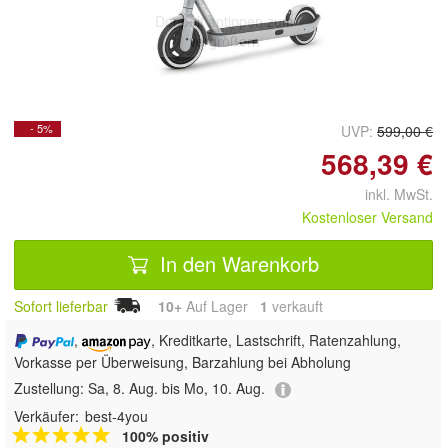
Doppelt antippen zum
vergrößern
- 5%
UVP:
599,00 €
568,39 €
inkl. MwSt.
Kostenloser Versand
In den Warenkorb
Sofort lieferbar
10+
Auf Lager
1
 verkauft
,
, Kreditkarte, Lastschrift, Ratenzahlung,
Vorkasse per Überweisung, Barzahlung bei Abholung
Zustellung:
Sa, 8. Aug. bis Mo, 10. Aug.
Verkäufer:
best-4you
100% positiv