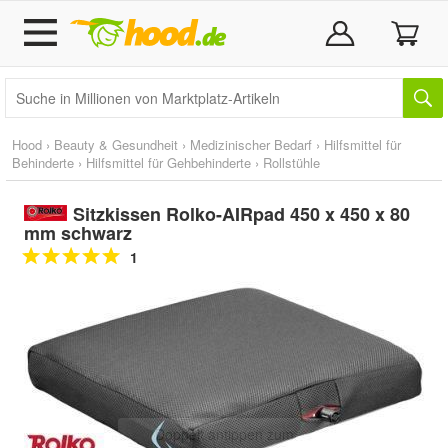
Hood
›
Beauty & Gesundheit
›
Medizinischer Bedarf
›
Hilfsmittel für
Behinderte
›
Hilfsmittel für Gehbehinderte
›
Rollstühle
Sitzkissen Rolko-AIRpad 450 x 450 x 80
mm schwarz
1
Doppelt antippen zum