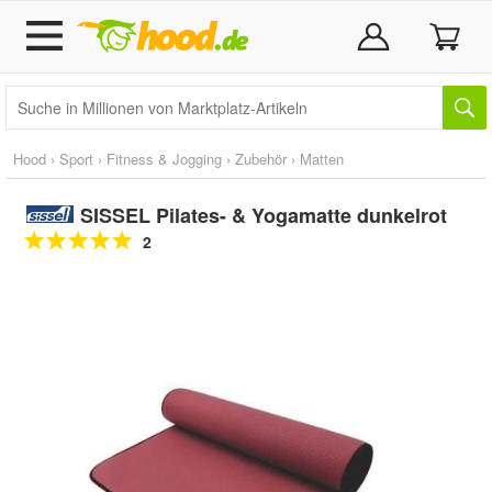
Hood
›
Sport
›
Fitness & Jogging
›
Zubehör
›
Matten
SISSEL Pilates- & Yogamatte dunkelrot
2