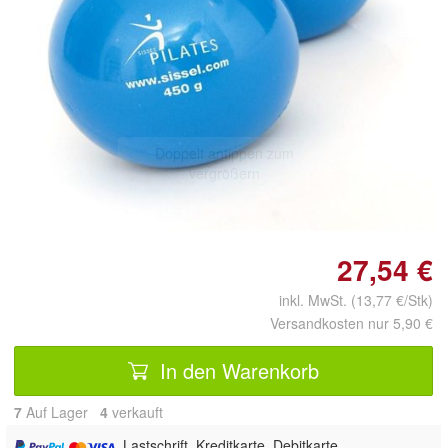
Doppelt antippen zum
vergrößern
27,54 €
inkl. MwSt. (13,77 €/Stk)
Versandkosten nur 5,90 €
In den Warenkorb
7
Auf Lager
4
 verkauft
, Lastschrift, Kreditkarte, Debitkarte,