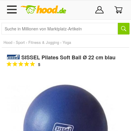
Hood
›
Sport
›
Fitness & Jogging
›
Yoga
SISSEL Pilates Soft Ball Ø 22 cm blau
5