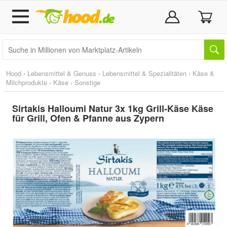
Hood
›
Lebensmittel & Genuss
›
Lebensmittel & Spezialitäten
›
Käse &
Milchprodukte
›
Käse
›
Sonstige
Sirtakis Halloumi Natur 3x 1kg Grill-Käse Käse
für Grill, Ofen & Pfanne aus Zypern
Doppelt antippen zum
vergrößern