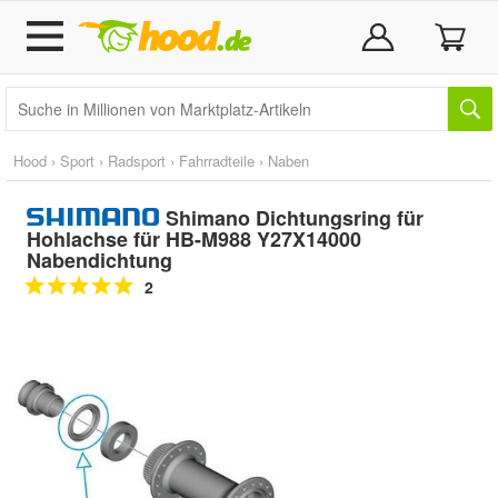
Hood
›
Sport
›
Radsport
›
Fahrradteile
›
Naben
Shimano Dichtungsring für
Hohlachse für HB-M988 Y27X14000
Nabendichtung
2