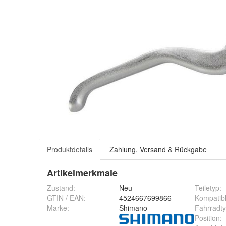
Produktdetails
Zahlung, Versand & Rückgabe
Artikelmerkmale
Zustand:
Neu
Teiletyp
:
GTIN / EAN:
4524667699866
Kompatib
Marke:
Shimano
Fahrradt
Position
: