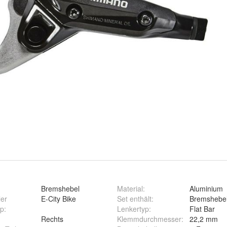
Bremshebel
Material
:
Aluminium
ler
E-City Bike
Set enthält
:
Bremshebe
yp
:
Lenkertyp
:
Flat Bar
Rechts
Klemmdurchmesser
:
22,2 mm