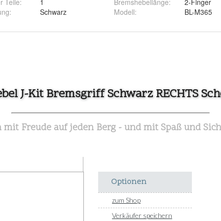
r Teile
:
1
Bremshebellänge
:
2-Finger
ung
:
Schwarz
Modell
:
BL-M365