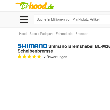
Hood
›
Sport
›
Radsport
›
Fahrradteile
›
Bremsen
Shimano Bremshebel BL-M365
Scheibenbremse
7
Bewertungen