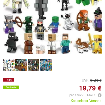
Doppelt antippen zum
vergrößern
- 61%
UVP:
51,00 €
19,79 €
Bestseller
pro Stuck MwSt.
Kostenloser Versand