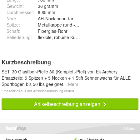
Gewicht
:
36 gramm
Durchmesser
:
6,85 mm
Nock
:
AH-Nock neon-farben, geklebt
Spitze
:
Metallkappe rund - kindertauglich
Schaft
:
Fiberglas-Rohr
Befiederung
:
flexible, robuste Kunststoff-Befiederung
Kurzbeschreibung
*
SET: 30 Glasfiber-Pfeile 30 (Komplett-Pfeil) von Ek Archery
Ersatzteile: 5 Spitzen + 5 Nocken + 1 Stift Sehnenwachs für ALLE
Sportbögen bis 50 lbs geeignet
... Mehr
* maschinell aus der Artikelbeschreibung erstellt
Artikelbeschreibung anzeigen
Silber