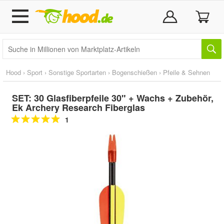
Hood
›
Sport
›
Sonstige Sportarten
›
Bogenschießen
›
Pfeile & Sehnen
SET: 30 Glasfiberpfeile 30" + Wachs + Zubehör,
Ek Archery Research Fiberglas
1