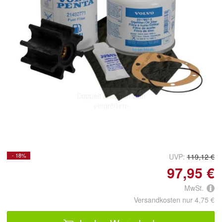
Doppelt antippen zum
vergrößern
- 18%
UVP:
119,12 €
97,95 €
MwSt.
Versandkosten nur 4,75 €