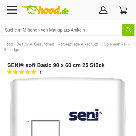
Hood
›
Beauty & Gesundheit
›
Körperpflege & -schutz
›
Hygieneartikel
›
Sonstige
SENI® soft Basic 90 x 60 cm 25 Stück
1