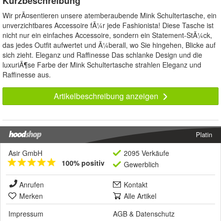
Kurzbeschreibung
Wir prÃ¤sentieren unsere atemberaubende Mink Schultertasche, ein
unverzichtbares Accessoire fÃ¼r jede Fashionista! Diese Tasche ist
nicht nur ein einfaches Accessoire, sondern ein Statement-StÃ¼ck,
das jedes Outfit aufwertet und Ã¼berall, wo Sie hingehen, Blicke auf
sich zieht. Eleganz und Raffinesse Das schlanke Design und die
luxuriÃ¶se Farbe der Mink Schultertasche strahlen Eleganz und
Raffinesse aus.
Artikelbeschreibung anzeigen
Platin
Asir GmbH
2095 Verkäufe
100% positiv
Gewerblich
Anrufen
Kontakt
Merken
Alle Artikel
Impressum
AGB
&
Datenschutz