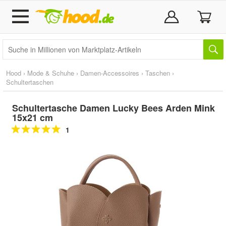
Hood
›
Mode & Schuhe
›
Damen-Accessoires
›
Taschen
›
Schultertaschen
Schultertasche Damen Lucky Bees Arden Mink
15x21 cm
1