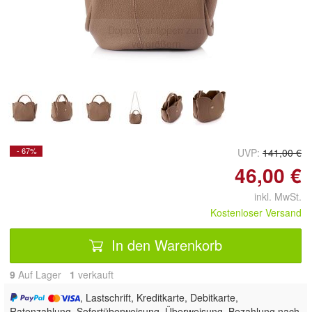
Doppelt antippen zum
vergrößern
- 67%
UVP:
141,00 €
46,00 €
inkl. MwSt.
Kostenloser Versand
In den Warenkorb
9
Auf Lager
1
 verkauft
, Lastschrift, Kreditkarte, Debitkarte,
Ratenzahlung, Sofortüberweisung, Überweisung, Bezahlung nach