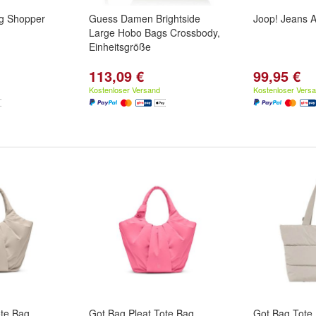
g Shopper
Guess Damen Brightside
Joop! Jeans A
Large Hobo Bags Crossbody,
Einheitsgröße
113,09 €
99,95 €
Kostenloser Versand
Kostenloser Vers
ote Bag
Got Bag Pleat Tote Bag
Got Bag Tote