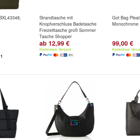
BXL43348,
Strandtasche mit
Got Bag Pleat
Knopfverschluss Badetasche
Monochrome
Freizeittasche groß Sommer
Tasche Shopper
ab 12,99 €
99,00 €
Farbe:
Rot
,
Dunkelblau
,
Grau
und
weitere ...
Kostenloser Versand
Kostenloser Vers
1