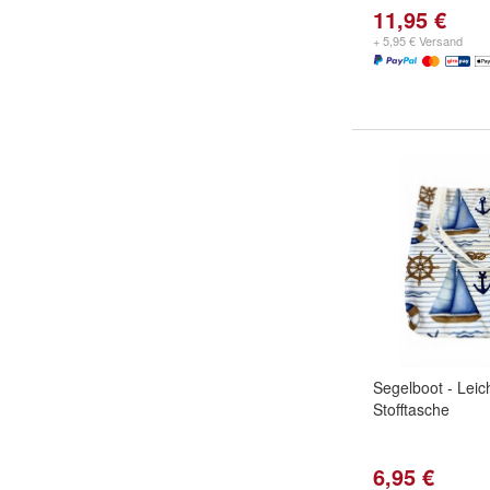
11,95 €
+ 5,95 € Versand
Segelboot - Leic
Stofftasche
6,95 €