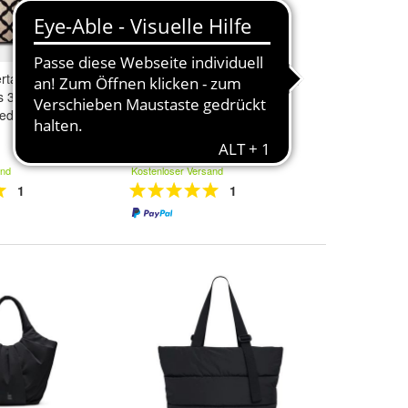
ertasche schwarz
Harbour 2nd Elbe 2 B3.6596,
us 3324 Damen
oriental mustard, Damen
ederfrei
79,95 €
and
Kostenloser Versand
1
1