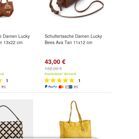
he Damen Lucky
Schultertasche Damen Lucky
n 13x22 cm
Bees Ava Tan 11x12 cm
43,00 €
132,00 €
and
Kostenloser Versand
1
1