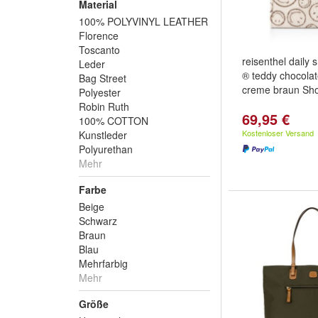
Material
100% POLYVINYL LEATHER
Florence
Toscanto
reisenthel daily 
Leder
® teddy chocola
Bag Street
creme braun Sh
Polyester
Robin Ruth
69,95 €
100% COTTON
Kostenloser Versand
Kunstleder
Polyurethan
Mehr
Farbe
Beige
Schwarz
Braun
Blau
Mehrfarbig
Mehr
Größe