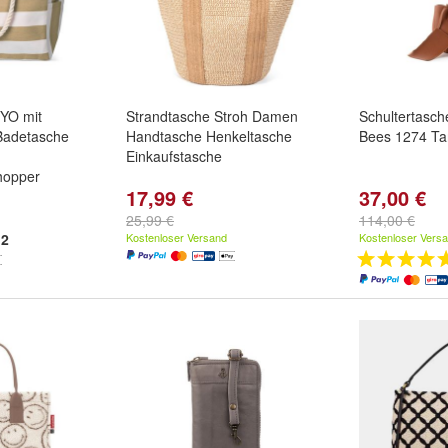
YO mit
Strandtasche Stroh Damen
Schultertasc
Badetasche
Handtasche Henkeltasche
Bees 1274 Ta
Einkaufstasche
hopper
17,99 €
37,00 €
,
Beige
,
Grau
25,99 €
114,00 €
2
Kostenloser Versand
Kostenloser Vers