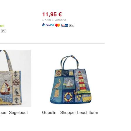
11,95 €
+ 5,95 € Versand
and
pper Segelboot
Gobelin - Shopper Leuchtturm