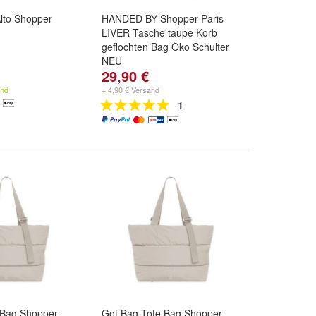
lto Shopper
HANDED BY Shopper Paris
LIVER Tasche taupe Korb
geflochten Bag Öko Schulter
NEU
29,90 €
and
+ 4,90 € Versand
1
 Bag Shopper
Got Bag Tote Bag Shopper