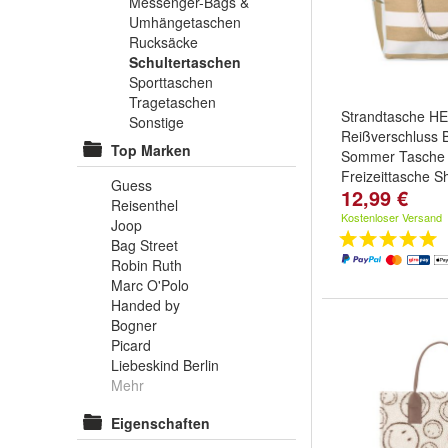
Messenger-Bags &
Umhängetaschen
Rucksäcke
Schultertaschen
Sporttaschen
Tragetaschen
Strandtasche HE
Sonstige
Reißverschluss 
Top Marken
Sommer Tasche
Freizeittasche S
Guess
12,99 €
Farbe:
Schwarz
Reisenthel
und
weitere ...
Kostenloser Versand
Joop
Bag Street
Robin Ruth
Marc O'Polo
Handed by
Bogner
Picard
Liebeskind Berlin
Mehr
Eigenschaften