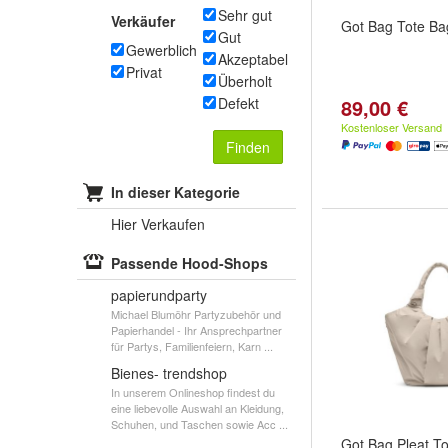
Sehr gut
Verkäufer
Got Bag Tote Ba
Gut
Gewerblich
Akzeptabel
Privat
Überholt
Defekt
89,00 €
Kostenloser Versand
Finden
In dieser Kategorie
Hier Verkaufen
Passende Hood-Shops
papierundparty
Michael Blumöhr Partyzubehör und
Papierhandel - Ihr Ansprechpartner
für Partys, Familienfeiern, Karn ...
Bienes- trendshop
In unserem Onlineshop findest du
eine liebevolle Auswahl an Kleidung,
Schuhen, und Taschen sowie Acc ...
Got Bag Pleat T