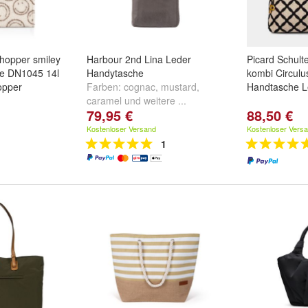
shopper smiley
Harbour 2nd Lina Leder
Picard Schult
te DN1045 14l
Handytasche
kombi Circul
opper
Farben:
cognac
,
mustard
,
Handtasche L
caramel
und
weitere ...
79,95 €
88,50 €
Kostenloser Versand
Kostenloser Vers
1