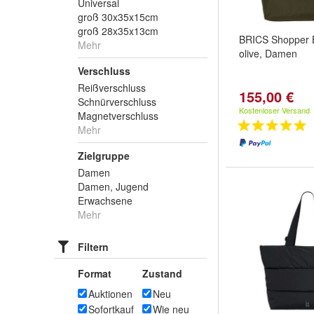
Universal
groß 30x35x15cm
groß 28x35x13cm
BRICS Shopper 
Mehr
olive, Damen
Verschluss
Reißverschluss
155,00 €
Schnürverschluss
Kostenloser Versand
Magnetverschluss
Mehr
Zielgruppe
Damen
Damen, Jugend
Erwachsene
Mehr
Filtern
Format
Zustand
Auktionen
Neu
Sofortkauf
Wie neu