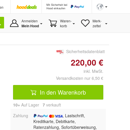
Mit Sicherheit bei
en
Hood einkaufen
Anmelden
Waren-
Merk-
Mein Hood
korb
zettel
Sicherheitsdatenblatt
220,00 €
inkl. MwSt.
Versandkosten nur 6,50 €
In den Warenkorb
10+
Auf Lager
7
 verkauft
Zahlung
, Lastschrift,
Kreditkarte, Debitkarte,
Ratenzahlung, Sofortüberweisung,