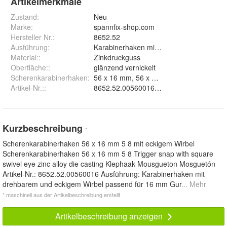
Artikelmerkmale
Zustand:
Neu
Marke:
spannfix-shop.com
Hersteller Nr.:
8652.52
Ausführung
:
Karabinerhaken mit dre
Material:
:
Zinkdruckguss
Oberfläche:
:
glänzend vernickelt
Scherenkarabinerhaken
:
56 x 16 mm, 56 x 20 mm und 56 x 25 m
Artikel-Nr.:
:
Kurzbeschreibung
*
Scherenkarabinerhaken 56 x 16 mm 5 8 mit eckigem Wirbel
Scherenkarabinerhaken 56 x 16 mm 5 8 Trigger snap with square
swivel eye zinc alloy die casting Klephaak Mousgueton Mosguetón
Artikel-Nr.: 8652.52.00560016 Ausführung: Karabinerhaken mit
drehbarem und eckigem Wirbel passend für 16 mm Gur
... Mehr
* maschinell aus der Artikelbeschreibung erstellt
Artikelbeschreibung anzeigen