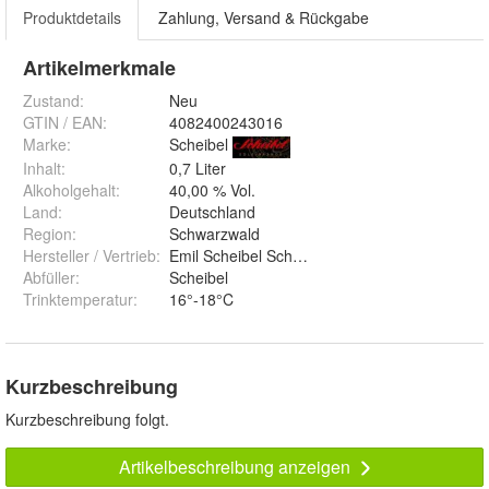
Produktdetails
Zahlung, Versand & Rückgabe
Artikelmerkmale
Zustand:
Neu
GTIN / EAN:
4082400243016
Marke:
Scheibel
Inhalt
:
0,7 Liter
Alkoholgehalt
:
40,00 % Vol.
Land
:
Deutschland
Region
:
Schwarzwald
Hersteller / Vertrieb
:
Emil Scheibel Schwarzwald-Brennerei GmbH,
Abfüller
:
Scheibel
Trinktemperatur
:
16°-18°C
Kurzbeschreibung
Kurzbeschreibung folgt.
Artikelbeschreibung anzeigen