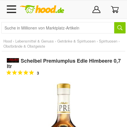
Hood
›
Lebensmittel & Genuss
›
Getränke & Spirituosen
›
Spirituosen
›
Obstbrände & Obstgeiste
Scheibel Premiumplus Edle Himbeere 0,7
ltr
3