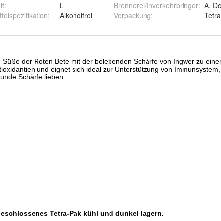
it
:
L
Brennerei/Inverkehrbringer
:
telspezifikation
:
Alkoholfrei
Verpackung
:
Tetr