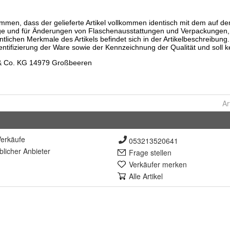
Ar
erkäufe
053213520641
lich
er Anbieter
Frage stellen
Verkäufer merken
Alle Artikel