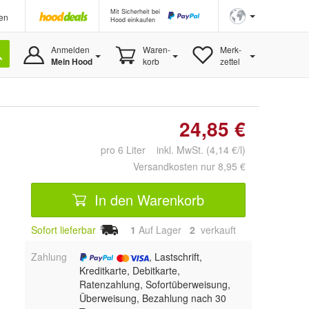
Mit Sicherheit bei
en
Hood einkaufen
Anmelden
Waren-
Merk-
Mein Hood
korb
zettel
24,85 €
pro 6 Liter inkl. MwSt. (4,14 €/l)
Versandkosten nur 8,95 €
In den Warenkorb
Sofort lieferbar
1
Auf Lager
2
 verkauft
Zahlung
, Lastschrift,
Kreditkarte, Debitkarte,
Ratenzahlung, Sofortüberweisung,
Überweisung, Bezahlung nach 30