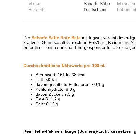
Marke:
Scharfe Säfte
Maßeinhe
Herkunft
:
Deutschland
Lebensmit