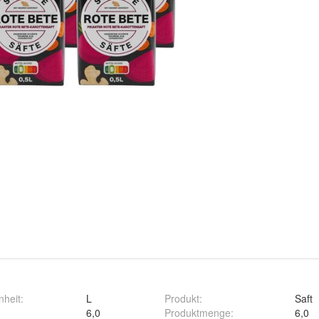
nheit
:
L
Produkt
:
Saft
6,0
Produktmenge
:
6,0