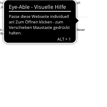
Produktart
:
A. Dohrn & A. Timm GmbH & Co. KG 14979 Großbeeren
Gemüsesaft
a-Pak