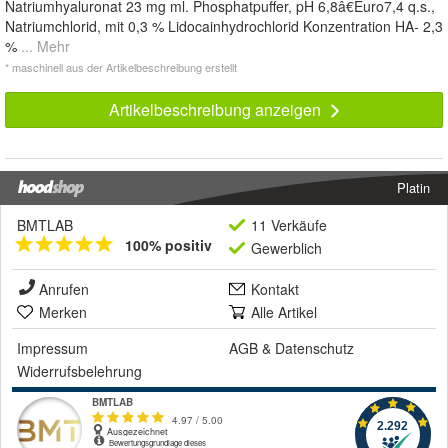
Natriumhyaluronat 23 mg ml. Phosphatpuffer, pH 6,8â€Euro7,4 q.s.,
Natriumchlorid, mit 0,3 % Lidocainhydrochlorid Konzentration HA- 2,3
%
... Mehr
* maschinell aus der Artikelbeschreibung erstellt
Artikelbeschreibung anzeigen
Platin
BMTLAB
11 Verkäufe
100% positiv
Gewerblich
Anrufen
Kontakt
Merken
Alle Artikel
Impressum
AGB
&
Datenschutz
Widerrufsbelehrung