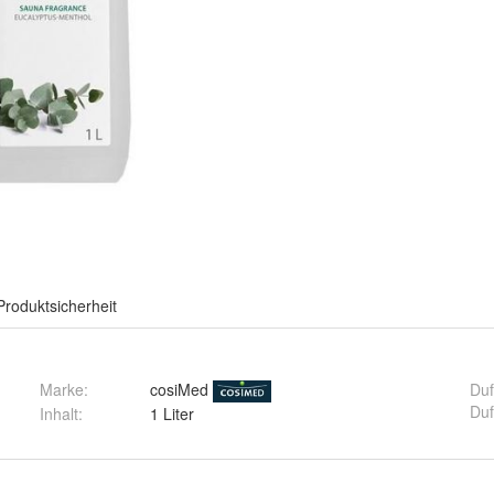
Produktsicherheit
Marke:
cosiMed
Duf
Duf
Inhalt
:
1 Liter