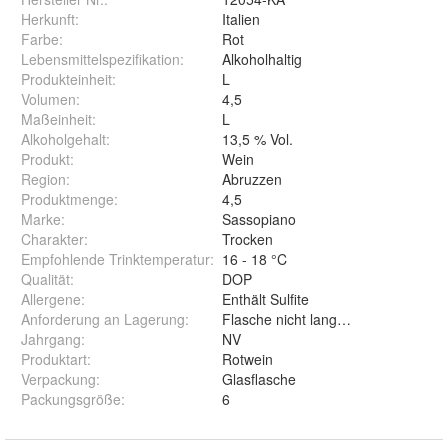
Herkunft
:
Italien
Farbe
:
Rot
Lebensmittelspezifikation
:
Alkoholhaltig
Produkteinheit
:
L
Volumen
:
4,5
Maßeinheit
:
L
Alkoholgehalt
:
13,5 % Vol.
Produkt
:
Wein
Region
:
Abruzzen
Produktmenge
:
4,5
Marke
:
Sassopiano
Charakter
:
Trocken
Empfohlende Trinktemperatur
:
16 - 18 °C
Qualität
:
DOP
Allergene
:
Enthält Sulfite
Anforderung an Lagerung
:
Flasche nicht lange Sonnenlicht au
Jahrgang
:
NV
Produktart
:
Rotwein
Verpackung
:
Glasflasche
Packungsgröße
:
6