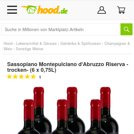
Hood
›
Lebensmittel & Genuss
›
Getränke & Spirituosen
›
Champagner &
Wein
›
Sonstige Weine
Sassopiano Montepulciano d'Abruzzo Riserva -
trocken- (6 x 0,75L)
1