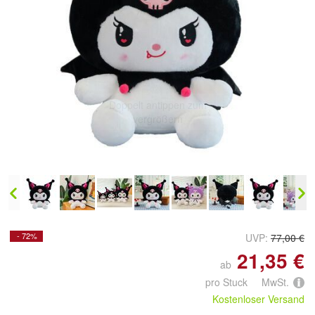
Doppelt antippen zum
vergrößern
- 72%
UVP:
77,00 €
21,35 €
ab
pro Stuck MwSt.
Kostenloser Versand