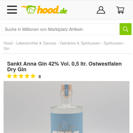
Hood
›
Lebensmittel & Genuss
›
Getränke & Spirituosen
›
Spirituosen
›
Gin
Sankt Anna Gin 42% Vol. 0,5 ltr. Ostwestfalen
Dry Gin
8