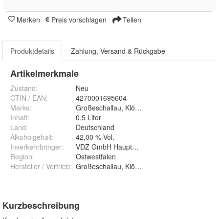
Merken
Preis vorschlagen
Teilen
Produktdetails
Zahlung, Versand & Rückgabe
Artikelmerkmale
Zustand:
Neu
GTIN / EAN:
4270001695604
Marke:
Großeschallau, Klöpper & Müller GbR
Inhalt
:
0,5 Liter
Land
:
Deutschland
Alkoholgehalt
:
42,00 % Vol.
Inverkehrbringer
:
VDZ GmbH Hauptstr. 18 33415 Verl Deutschl
Region
:
Ostwestfalen
Hersteller / Vertrieb
:
Großeschallau, Klöpper & Müller GbR
Kurzbeschreibung