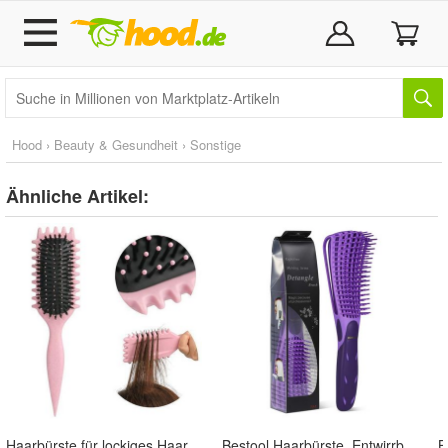
Hood
›
Beauty & Gesundheit
›
Sonstige
Ähnliche Artikel:
Haarbürste für lockiges Haar, entwirrende Curls
Bestool Haarbürste, Entwirrbürste für Naturhaar für Afro Haare 3a bis 4c - Lila