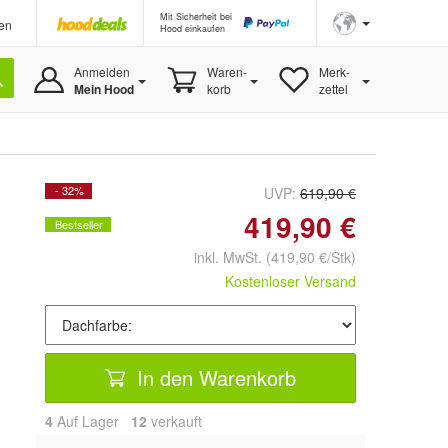
Mit Sicherheit bei
en
Hood einkaufen
Anmelden
Waren-
Merk-
Mein Hood
korb
zettel
- 32%
UVP:
619,90 €
419,90 €
Bestseller
inkl. MwSt.
(419,90 €/Stk)
Kostenloser Versand
In den Warenkorb
4
Auf Lager
12
 verkauft