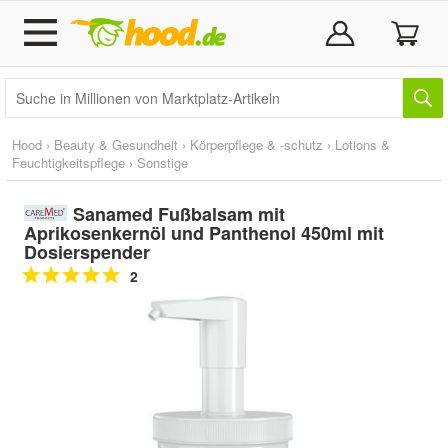
Hood
›
Beauty & Gesundheit
›
Körperpflege & -schutz
›
Lotions &
Feuchtigkeitspflege
›
Sonstige
Sanamed Fußbalsam mit
Aprikosenkernöl und Panthenol 450ml mit
Dosierspender
2