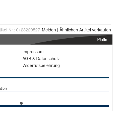
tikel Nr.:
0128229527
Melden
|
Ähnlichen
Artikel verkaufen
Platin
Impressum
AGB
&
Datenschutz
Widerrufsbelehrung