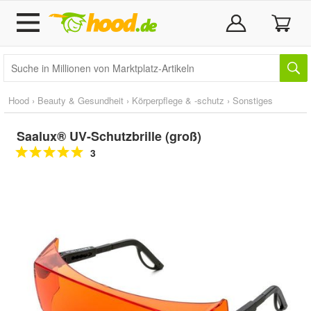
Hood
›
Beauty & Gesundheit
›
Körperpflege & -schutz
›
Sonstiges
Saalux® UV-Schutzbrille (groß)
3