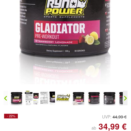
Doppelt antippen zum
vergrößern
- 22%
UVP:
44,99 €
34,99 €
ab