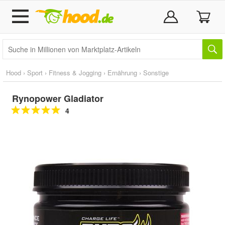
Hood
›
Sport
›
Fitness & Jogging
›
Ernährung
›
Sonstige
Rynopower Gladiator
4