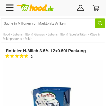
Hood
›
Lebensmittel & Genuss
›
Lebensmittel & Spezialitäten
›
Käse &
Milchprodukte
›
Milch
Rottaler H-Milch 3.5% 12x0.50l Packung
2