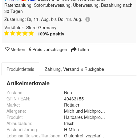
Ratenzahlung, Sofortüberweisung, Überweisung, Bezahlung nach
30 Tagen
Zustellung:
Di, 11. Aug. bis Do, 13. Aug.
Verkäufer:
Store-Germany
100% positiv
Merken
Preis vorschlagen
Teilen
Produktdetails
Zahlung, Versand & Rückgabe
Artikelmerkmale
Zustand:
Neu
GTIN / EAN:
40463155
Marke:
Rottaler
Allergene
:
Milch und Milchprodukte
Produkt
:
Haltbares Milchprodukt
Ablaufdatum
:
frisch
Pasteurisierung
:
H-Milch
Lebensmittelspezifikationen
:
Glutenfrei, vegetarisch