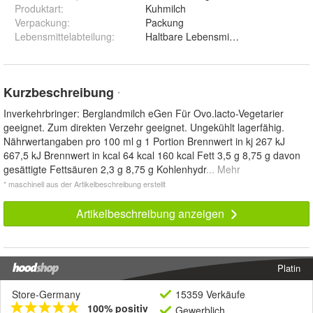
Produktart
:
Kuhmilch
Verpackung
:
Packung
Lebensmittelabteilung
:
Haltbare Lebensmittel
Kurzbeschreibung
*
Inverkehrbringer: Berglandmilch eGen Für Ovo.lacto-Vegetarier
geeignet. Zum direkten Verzehr geeignet. Ungekühlt lagerfähig.
Nährwertangaben pro 100 ml g 1 Portion Brennwert in kj 267 kJ
667,5 kJ Brennwert in kcal 64 kcal 160 kcal Fett 3,5 g 8,75 g davon
gesättigte Fettsäuren 2,3 g 8,75 g Kohlenhydr
... Mehr
* maschinell aus der Artikelbeschreibung erstellt
Artikelbeschreibung anzeigen
Platin
Store-Germany
15359 Verkäufe
100% positiv
Gewerblich