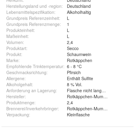
Herkunft
:
Deutschland
Herstellungsland und -region
:
Deutschland
Lebensmittelspezifikation
:
Alkoholhaltig
Grundpreis Referenzeinheit
:
L
Grundpreis Referenzmenge
:
1
Produkteinheit
:
L
Maßeinheit
:
L
Volumen
:
2,4
Produktart
:
Secco
Produkt
:
Schaumwein
Marke
:
Rotkäppchen
Empfohlende Trinktemperatur
:
6 - 8 °C
Geschmacksrichtung
:
Pfirsich
Allergene
:
Enthält Sulfite
Alkoholgehalt
:
8 % Vol.
Anforderung an Lagerung
:
Flasche nicht lange Sonnenlicht au
Hersteller
:
Rotkäppchen-Mumm Sektkellereie
Produktmenge
:
2,4
Brennerei/Inverkehrbringer
:
Rotkäppchen-Mumm Sektkellereien
Verpackung
:
Kleinflasche