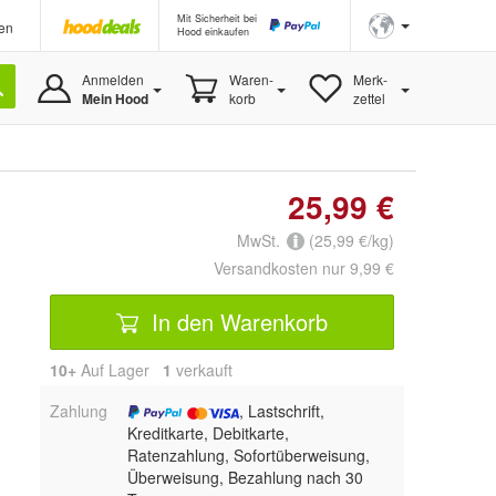
Mit Sicherheit bei
en
Hood einkaufen
Anmelden
Waren-
Merk-
Mein Hood
korb
zettel
25,99 €
MwSt.
(25,99 €/kg)
Versandkosten nur 9,99 €
In den Warenkorb
10+
Auf Lager
1
 verkauft
Zahlung
, Lastschrift,
Kreditkarte, Debitkarte,
Ratenzahlung, Sofortüberweisung,
Überweisung, Bezahlung nach 30