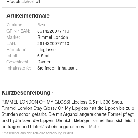
Produktsicherheit
Artikelmerkmale
Zustand:
Neu
GTIN / EAN:
3614220077710
Marke:
Rimmel London
EAN
:
3614220077710
Produktart
:
Lipglosse
Inhalt
:
6.5 ml
Geschlecht
:
Damen
Inhaltsstoffe
:
Sie finden Inhaltsstoffangaben auf dem gelieferten
Kurzbeschreibung
*
RIMMEL LONDON OH MY GLOSS! Lipgloss 6,5 ml, 330 Snog.
Rimmel London Stay Glossy Oh My Lipgloss hält die Lippen bis zu 6
Stunden schön gefärbt. Die mit Arganöl angereicherte Formel pflegt
und hydratisiert die Lippen. Die nicht klebrige Formel lässt sich leicht
auftragen und hinterlässt ein angenehmes
... Mehr
* maschinell aus der Artikelbeschreibung erstellt