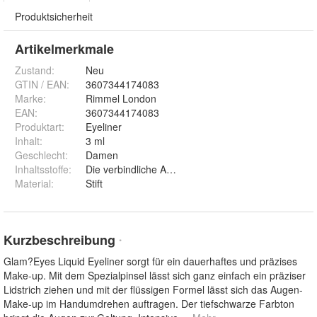
Produktsicherheit
Artikelmerkmale
Zustand:
Neu
GTIN / EAN:
3607344174083
Marke:
Rimmel London
EAN
:
3607344174083
Produktart
:
Eyeliner
Inhalt
:
3 ml
Geschlecht
:
Damen
Inhaltsstoffe
:
Die verbindliche Angabe der Inhaltsstoffe entnehmen
Material
:
Stift
Kurzbeschreibung
*
Glam?Eyes Liquid Eyeliner sorgt für ein dauerhaftes und präzises
Make-up. Mit dem Spezialpinsel lässt sich ganz einfach ein präziser
Lidstrich ziehen und mit der flüssigen Formel lässt sich das Augen-
Make-up im Handumdrehen auftragen. Der tiefschwarze Farbton