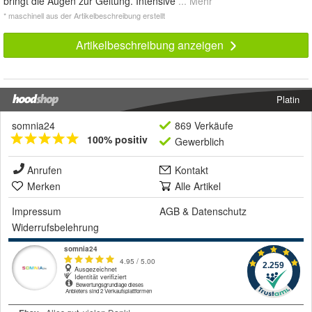
bringt die Augen zur Geltung. Intensive
... Mehr
* maschinell aus der Artikelbeschreibung erstellt
Artikelbeschreibung anzeigen
Platin
somnia24
869 Verkäufe
100% positiv
Gewerblich
Anrufen
Kontakt
Merken
Alle Artikel
Impressum
AGB
&
Datenschutz
Widerrufsbelehrung