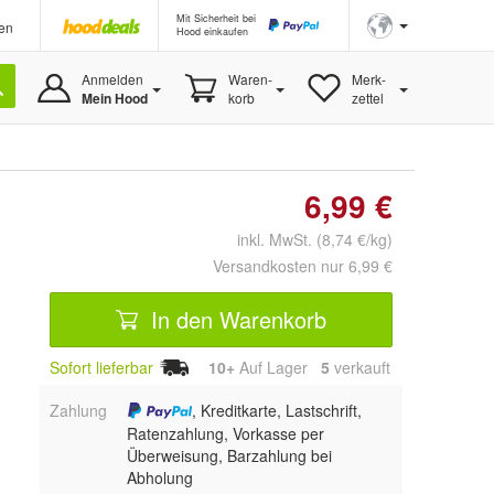
Mit Sicherheit bei
en
Hood einkaufen
Anmelden
Waren-
Merk-
Mein Hood
korb
zettel
6,99 €
inkl. MwSt. (8,74 €/kg)
Versandkosten nur 6,99 €
In den Warenkorb
Sofort lieferbar
10+
Auf Lager
5
 verkauft
Zahlung
, Kreditkarte, Lastschrift,
Ratenzahlung, Vorkasse per
Überweisung, Barzahlung bei
Abholung