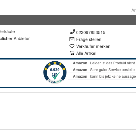
Ar
erkäufe
023097853515
lich
er Anbieter
Frage stellen
Verkäufer merken
Alle Artikel