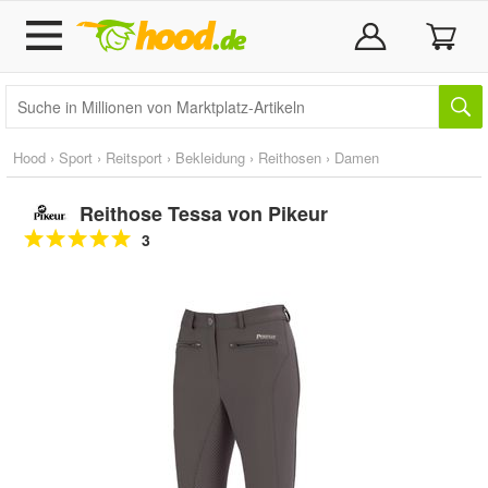
Hood
›
Sport
›
Reitsport
›
Bekleidung
›
Reithosen
›
Damen
Reithose Tessa von Pikeur
3