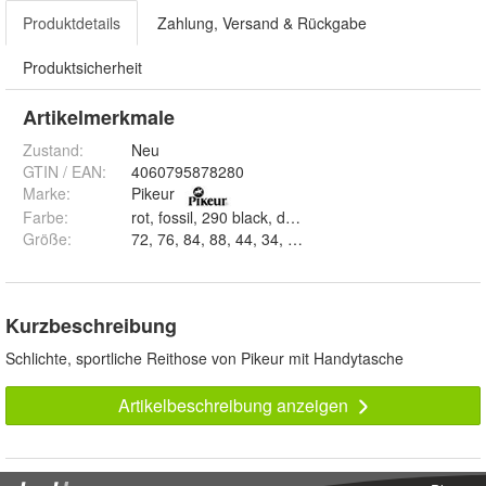
Produktdetails
Zahlung, Versand & Rückgabe
Produktsicherheit
Artikelmerkmale
Zustand:
Neu
GTIN / EAN:
4060795878280
Marke:
Pikeur
Farbe
:
rot, fossil, 290 black, du
Größe
:
72, 76, 84, 88, 44, 34, 38, 40, 36, 42 und 80
Kurzbeschreibung
Schlichte, sportliche Reithose von Pikeur mit Handytasche
Artikelbeschreibung anzeigen