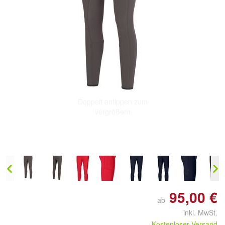
Doppelt antippen zum
vergrößern
95,00 €
ab
inkl. MwSt.
Kostenloser Versand