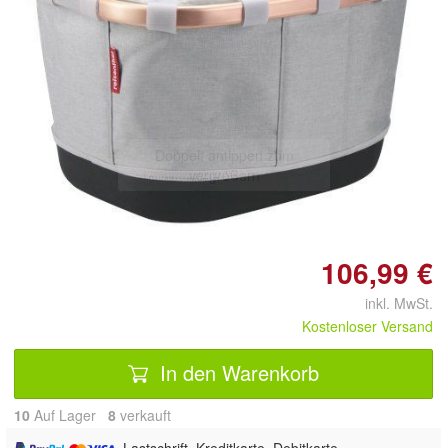
Doppelt antippen zum
vergrößern
106,99 €
inkl. MwSt.
Kostenloser Versand
In den Warenkorb
10
Auf Lager
8
 verkauft
, Lastschrift, Kreditkarte, Debitkarte,