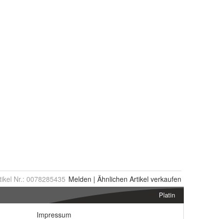
tikel Nr.:
0078285435
Melden
|
Ähnlichen
Artikel verkaufen
Platin
Impressum