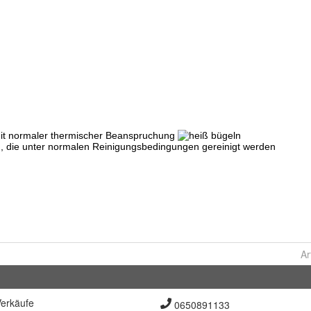
Ar
erkäufe
0650891133