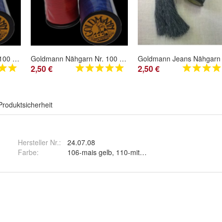
Goldmann Nähgarn Nr. 100 Allesnäher Farb Nr. 000-097 200 m Spule
Goldmann Nähgarn Nr. 100 Allesnäher Farb Nr. 615-717 200 m Spule
2,50 €
2,50 €
Produktsicherheit
Hersteller Nr.:
24.07.08
Farbe
:
106-mais gelb, 110-mittelkhaki, 115-dunkelcamel