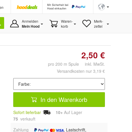
Mit Sicherheit bei
en
Hood einkaufen
Anmelden
Waren-
Merk-
Mein Hood
korb
zettel
2,50 €
pro 200 m Spule inkl. MwSt.
Versandkosten nur 3,19 €
In den Warenkorb
Sofort lieferbar
10+
Auf Lager
75
 verkauft
Zahlung
, Lastschrift,