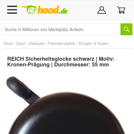
Hood
›
Sport
›
Radsport
›
Fahrradzubehör
›
Klingeln & Hupen
REICH Sicherheitsglocke schwarz | Motiv:
Kronen-Prägung | Durchmesser: 55 mm