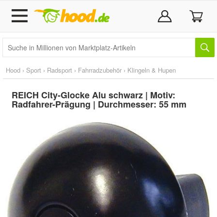
Hood
›
Sport
›
Radsport
›
Fahrradzubehör
›
Klingeln & Hupen
REICH City-Glocke Alu schwarz | Motiv:
Radfahrer-Prägung | Durchmesser: 55 mm